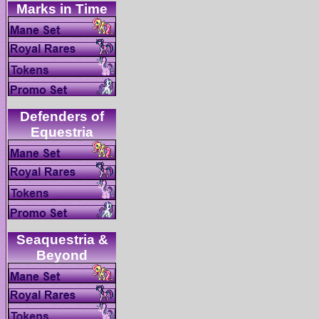
Defenders of
Seaquestria &