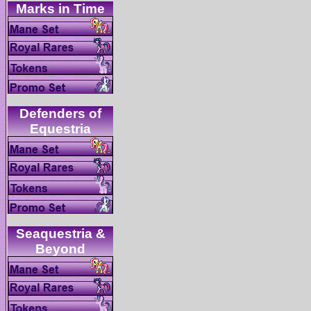
Defenders of
Seaquestria &