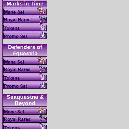
Defenders of
Seaquestria &