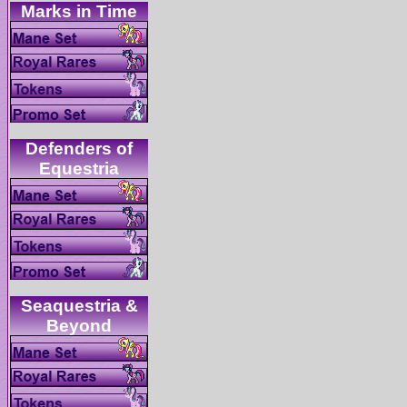
Defenders of
Seaquestria &