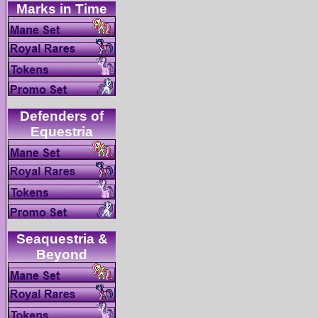
Defenders of
Seaquestria &