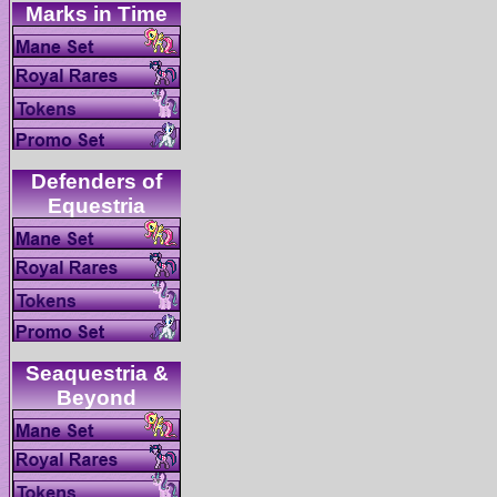
Defenders of
Seaquestria &