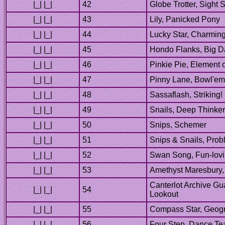
Canterlot Archive Gua
Lookout