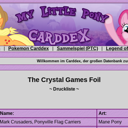
|
|
|