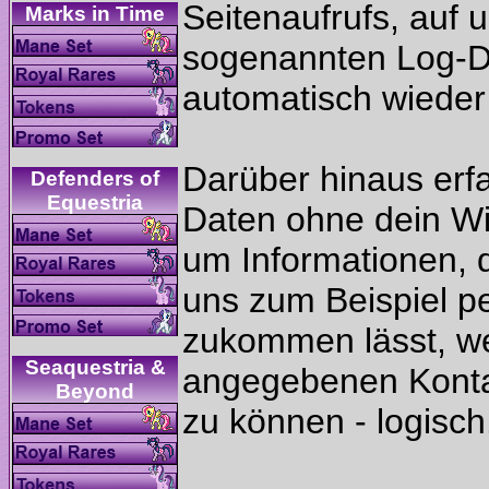
Seitenaufrufs, auf 
sogenannten Log-D
Darüber hinaus erf
Defenders of
Daten ohne dein Wis
um Informationen, d
uns zum Beispiel p
zukommen lässt, we
Seaquestria &
angegebenen Kontak