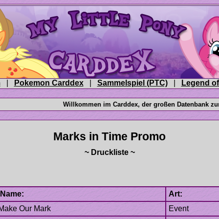
|
|
|