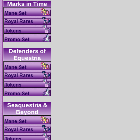
Defenders of
Seaquestria &