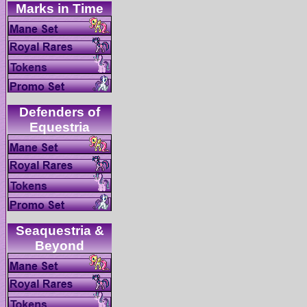
Defenders of
Seaquestria &