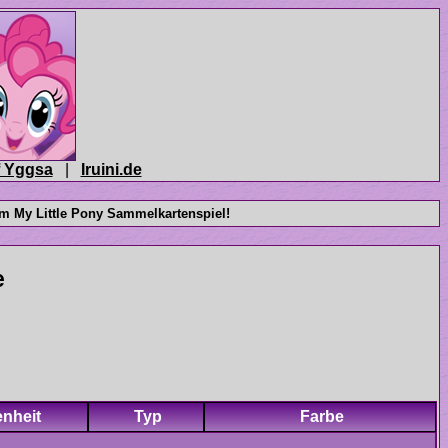
|
enheit
Typ
Farbe