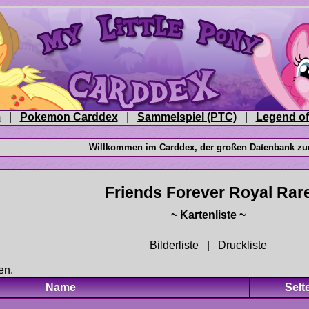
|
|
|
|
en.
Name
Selt