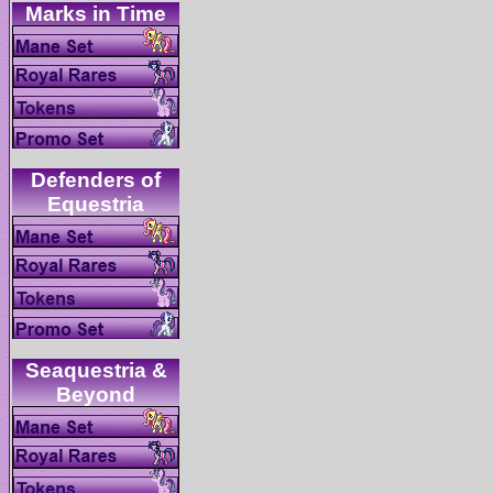
Defenders of
Seaquestria &