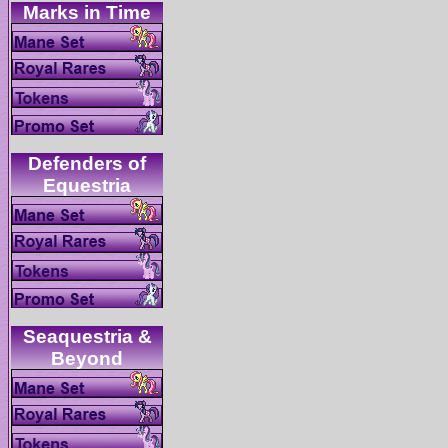
Defenders of
Seaquestria &