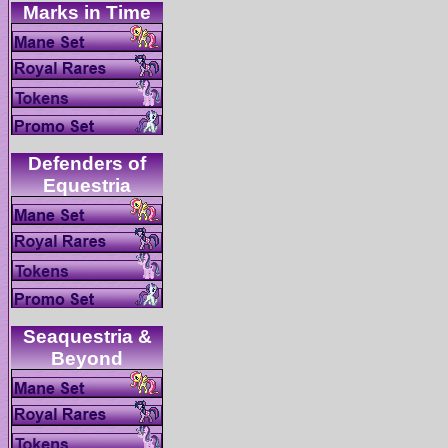
Defenders of
Seaquestria &