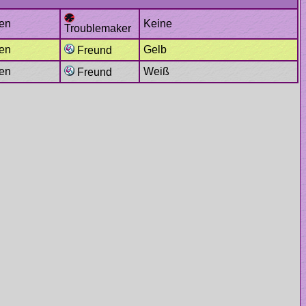
Keine
Troublemaker
Gelb
Freund
Weiß
Freund