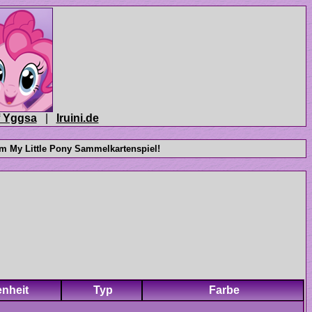
|
enheit
Typ
Farbe