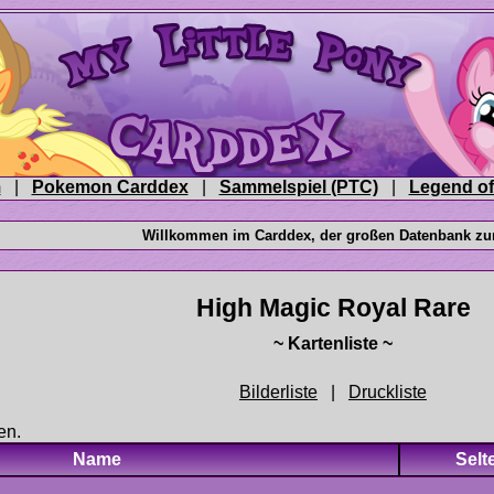
|
|
|
|
en.
Name
Selt