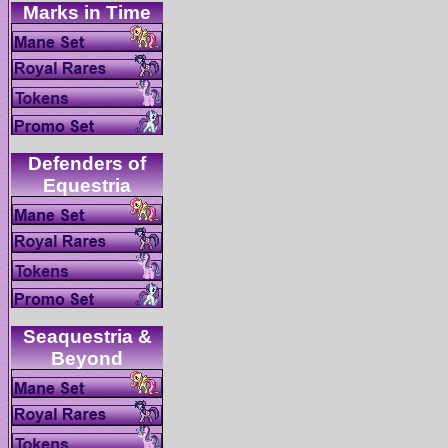
Defenders of
Seaquestria &