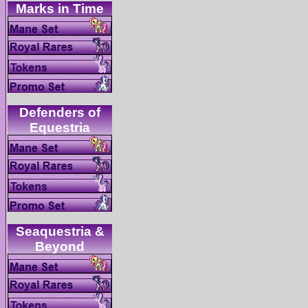
Defenders of
Seaquestria &