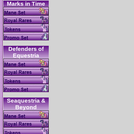
Defenders of
Seaquestria &