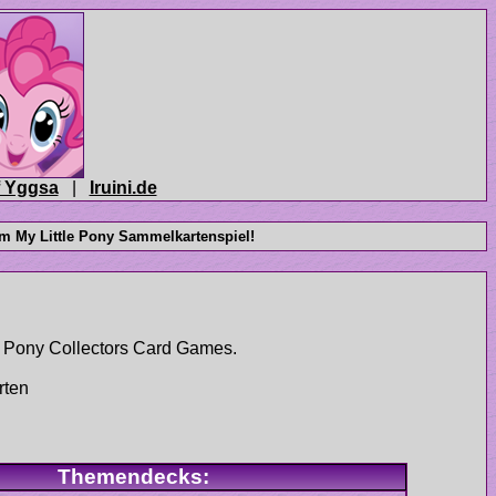
|
rten