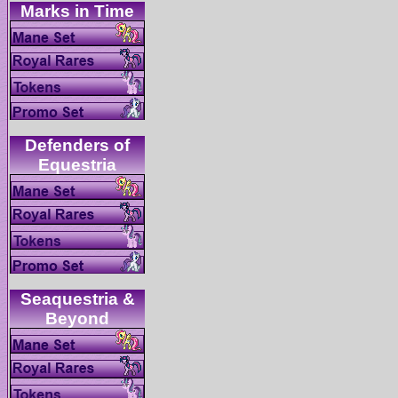
Defenders of
Seaquestria &