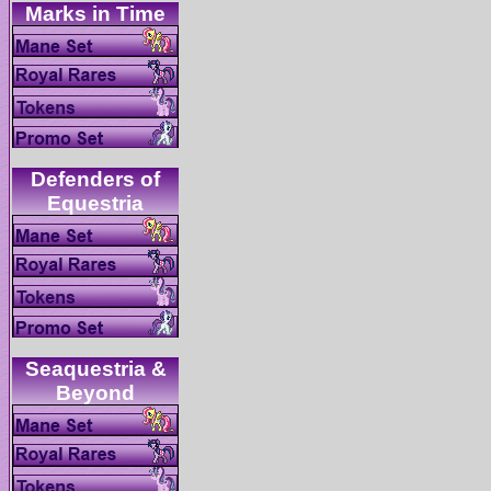
Defenders of
Seaquestria &