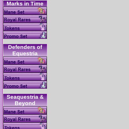
Defenders of
Seaquestria &