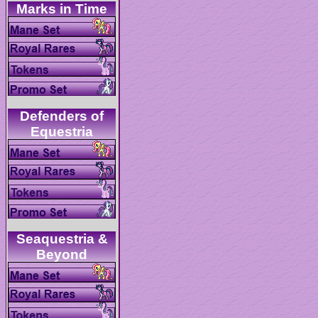
Defenders of
Seaquestria &